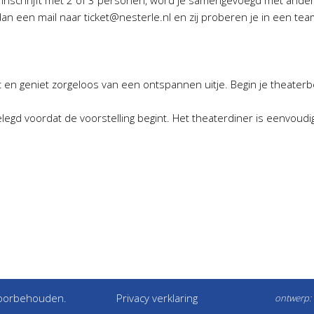
je inschrijft met 2 of 3 personen, word je samengevoegd met ande
en mail naar ticket@nesterle.nl en zij proberen je in een team
en geniet zorgeloos van een ontspannen uitje. Begin je theate
elegd voordat de voorstelling begint. Het theaterdiner is eenvoudig
 voorbehouden.
Privacy verklaring
ontwerp: