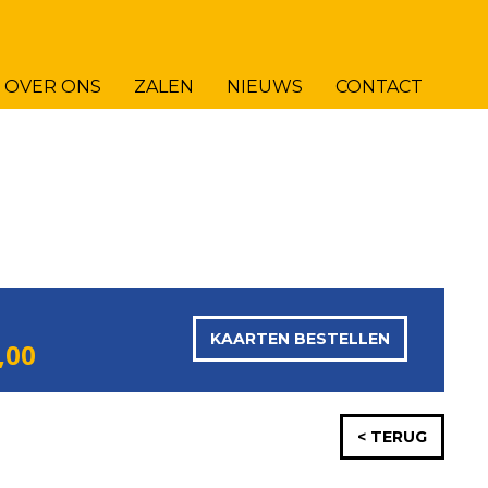
OVER ONS
ZALEN
NIEUWS
CONTACT
KAARTEN BESTELLEN
,00
< TERUG