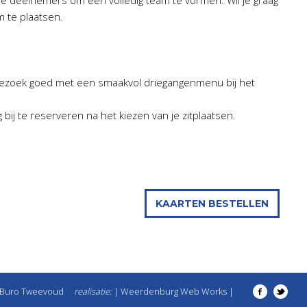
re deelnemers om een volledig team te vormen. Wil je graag
 te plaatsen.
rbezoek goed met een smaakvol driegangenmenu bij het
 bij te reserveren na het kiezen van je zitplaatsen.
KAARTEN BESTELLEN
Buro Tweevoud
realisatie:
| Weerdenburg Web Works |