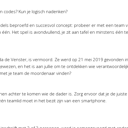
en codes? Kun je logisch nadenken?
dels beproefd en succesvol concept: probeer er met een team va
n. Het spel is avondvullend, je zit aan tafel en minstens één tea
a de Venster, is vermoord. Ze werd op 21 mei 2019 gevonden in de
gewezen, en het is aan jullie om te ontdekken wie verantwoordelij
jij met je team de moordenaar vinden?
en achter te komen wie de dader is. Zorg ervoor dat je de juiste
én teamlid moet in het bezit zijn van een smartphone.