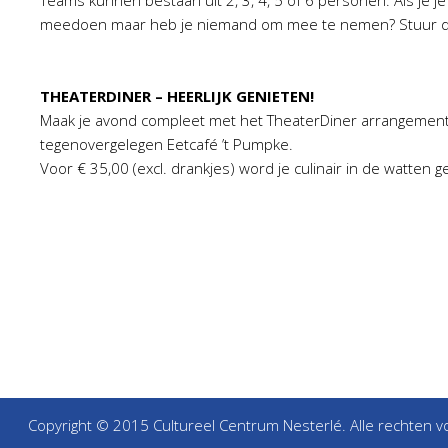
Teams kunnen bestaan uit 2, 3, 4, 5 of 6 personen. Als je 
meedoen maar heb je niemand om mee te nemen? Stuur dan e
THEATERDINER – HEERLIJK GENIETEN!
Maak je avond compleet met het TheaterDiner arrangement 
tegenovergelegen Eetcafé ’t Pumpke.
Voor € 35,00 (excl. drankjes) word je culinair in de watten g
Copyright © 2015 Cultureel Centrum Nesterlé. Alle rechten